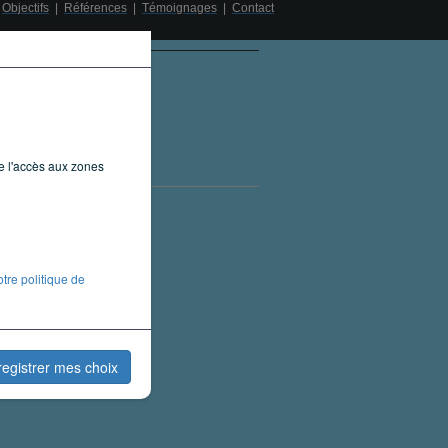
|
Objectifs
|
Références
|
Témoignages
|
Contact
ue l'accès aux zones
otre politique de
registrer mes choix